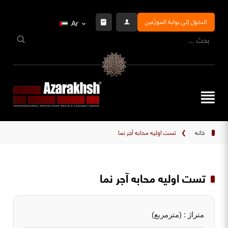
الدخول إلى بوابة الموزّعين
Ar
خانه
❯
تست اولیه محابه آجر نما
تست اولیه محابه آجر نما
متراژ : (مترمربع)