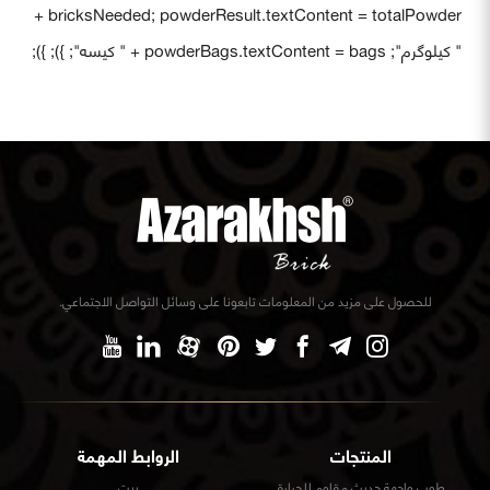
bricksNeeded; powderResult.textContent = totalPowder +
" کیلوگرم"; powderBags.textContent = bags + " کیسه"; }); });
للحصول على مزيد من المعلومات تابعونا على وسائل التواصل الاجتماعي.
المنتجات
الروابط المهمة
طوب واجهة حديث مقاوم للحرارة
بيت