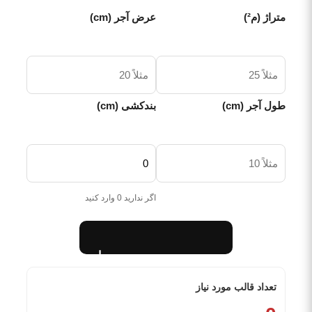
متراژ (م²)
عرض آجر (cm)
طول آجر (cm)
بندکشی (cm)
اگر ندارید 0 وارد کنید
محاسبه
تعداد قالب مورد نیاز