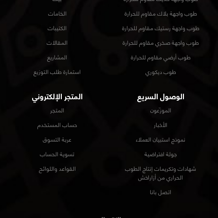
طوب واجهة بلاك مقاوم للحرارة
الخامات
طوب واجهة رستيك مقاوم للحرارة
الكتيبات
طوب واجهة صخري مقاوم للحرارة
المقالات
طوب أرضي مقاوم للحرارة
المشاريع
طوب ديكوري
استمارة طلب التوزيع
الوصول السريع
المتجر الإلكتروني
الموزّعون
المتجر
الأخبار
حساب المستخدم
نموذج استبيان العملاء
عربة التسوق
جولة افتراضية
تسوية الحساب
شهادات وتكريمات إنتاج الطوب
القواعد واللوائح
الحراري من أزاراخش
اتصل بانا