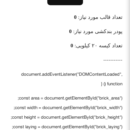
تعداد قالب مورد نیاز:
0
پودر بندکشی مورد نیاز:
0
تعداد کیسه ۲۰ کیلویی:
0
-----------
document.addEventListener("DOMContentLoaded",
function () {
const area = document.getElementById("brick_area");
const width = document.getElementById("brick_width");
const height = document.getElementById("brick_height");
const laying = document.getElementById("brick_laying");