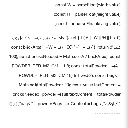
const W = parseFloat(width.value);
const H = parseFloat(height.value);
const L = parseFloat(laying.value);
if (!A || !W || !H || L < 0) { alert("لطفاً مقادیر را درست و کامل وارد
کنید"); return; } const brickArea = ((W + L) / 100) * ((H + L) /
100); const bricksNeeded = Math.ceil(A / brickArea); const
POWDER_PER_M2_CM = 1.8; const totalPowder = +(A *
POWDER_PER_M2_CM * L).toFixed(2); const bags =
Math.ceil(totalPowder / 20); resultValue.textContent =
bricksNeeded; powderResult.textContent = totalPowder +
" کیلوگرم"; powderBags.textContent = bags + " کیسه"; }); });
---------------