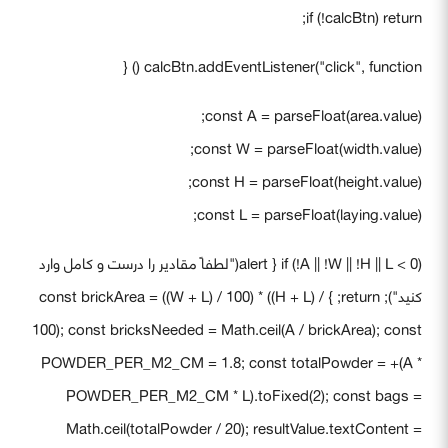
if (!calcBtn) return;
calcBtn.addEventListener("click", function () {
const A = parseFloat(area.value);
const W = parseFloat(width.value);
const H = parseFloat(height.value);
const L = parseFloat(laying.value);
if (!A || !W || !H || L < 0) { alert("لطفاً مقادیر را درست و کامل وارد
کنید"); return; } const brickArea = ((W + L) / 100) * ((H + L) /
100); const bricksNeeded = Math.ceil(A / brickArea); const
POWDER_PER_M2_CM = 1.8; const totalPowder = +(A *
POWDER_PER_M2_CM * L).toFixed(2); const bags =
Math.ceil(totalPowder / 20); resultValue.textContent =