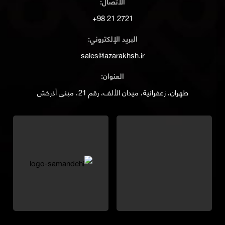
الاتصال:
2721 21 98+
البريد الإلكتروني:
sales@azarakhsh.ir
العنوان:
طهران، زعفرانية، ميدان الألف، رقم 21، مبنى أذرخش