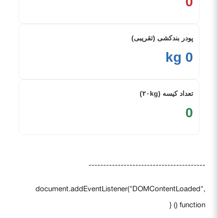
0
پودر بندکشی (تقریبی)
0 kg
تعداد کیسه (۲۰kg)
0
----------------------------------------
document.addEventListener("DOMContentLoaded",
function () {