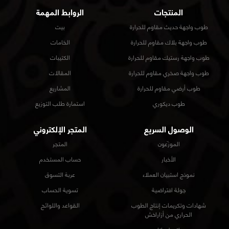
المنتجات
الروابط المهمة
طوب واجهة حديث مقاوم للحرارة
بيت
طوب واجهة بلاك مقاوم للحرارة
الخامات
طوب واجهة رستيك مقاوم للحرارة
الكتيبات
طوب واجهة صخري مقاوم للحرارة
المقالات
طوب أرضي مقاوم للحرارة
المشاريع
طوب ديكوري
استمارة طلب التوزيع
الوصول السريع
المتجر الإلكتروني
الموزّعون
المتجر
الأخبار
حساب المستخدم
نموذج استبيان العملاء
عربة التسوق
جولة افتراضية
تسوية الحساب
شهادات وتكريمات إنتاج الطوب
القواعد واللوائح
الحراري من أزاراخش