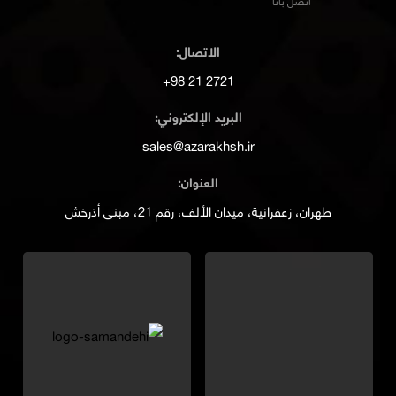
اتصل بانا
الاتصال:
2721 21 98+
البريد الإلكتروني:
sales@azarakhsh.ir
العنوان:
طهران، زعفرانية، ميدان الألف، رقم 21، مبنى أذرخش