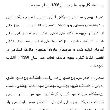
چهره ماندگار تولید ملی در سال 1396 انتخاب نمودند.
کمیته بررسی، متشکل از نخبگان داخلی و خارجی، اعضای هیئت علمی
و کارشناسان معماری و ریاضیات، ضمن مطالعه و بررسی پروژه‌های
اثر گذار این چهره ماندگار، برای ایفای نقش نامبرده در زیبایی نمای
شهری که نماد باشکوهی از ثبت هنرهای اسلامی است و نیز نقش
آجرهای تولید شده در طرح‌های جاودان هنرهای ماندگار اسلامی در
اقصی نقاط گیتی، چهره ماندگار تولید ملی سال 1396 را انتخاب
نمودند…
سخنرانان کنفرانس، پروفسور زراعت ریاست دانشگاه، پروفسور هادی
ندیمی از دانشگاه شهید بهشتی، مهندس سید محمد بهشتی ریاست
پژوهشگاه میراث فرهنگی و گردشگری، مهندس محسن سیفی
ریاست هلدینگ بین‌المللی آذرخش، مهندس سعید ابریشمی راد
شهردار کاشان بودند که در مراسم افتتاحیه و اختتامیه به تبیین