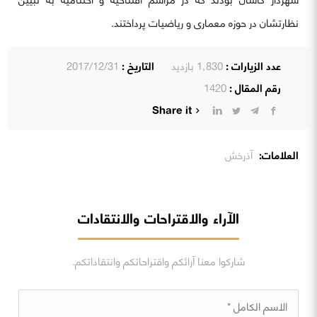
نظارتشان در حوزه معماری و ریاضیات پرداختند.
عدد الزيارات :
1٬830 بازدید
التاريخ :
2017/12/31
رقم المقال :
1420
Share it
العلامات:
آذرخش
الآراء والاقتراحات والانتقادات
شاركوا معنا آرائكم واقتراحاتكم وانتقاداتكم.