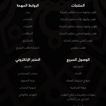
المنتجات
الروابط المهمة
طوب واجهة حديث مقاوم للحرارة
بيت
طوب واجهة بلاك مقاوم للحرارة
الخامات
طوب واجهة رستيك مقاوم للحرارة
الكتيبات
طوب واجهة صخري مقاوم للحرارة
المقالات
طوب أرضي مقاوم للحرارة
المشاريع
طوب ديكوري
استمارة طلب التوزيع
الوصول السريع
المتجر الإلكتروني
الموزّعون
المتجر
الأخبار
حساب المستخدم
نموذج استبيان العملاء
عربة التسوق
جولة افتراضية
تسوية الحساب
شهادات وتكريمات إنتاج الطوب
القواعد واللوائح
الحراري من أزاراخش
اتصل بانا