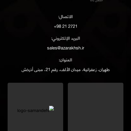
الاتصال:
2721 21 98+
البريد الإلكتروني:
sales@azarakhsh.ir
العنوان:
طهران، زعفرانية، ميدان الألف، رقم 21، مبنى أذرخش