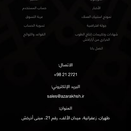
الأخبار
حساب المستخدم
نموذج استبيان العملاء
عربة التسوق
جولة افتراضية
تسوية الحساب
شهادات وتكريمات إنتاج الطوب
القواعد واللوائح
الحراري من أزاراخش
اتصل بانا
الاتصال:
2721 21 98+
البريد الإلكتروني:
sales@azarakhsh.ir
العنوان:
طهران، زعفرانية، ميدان الألف، رقم 21، مبنى أذرخش