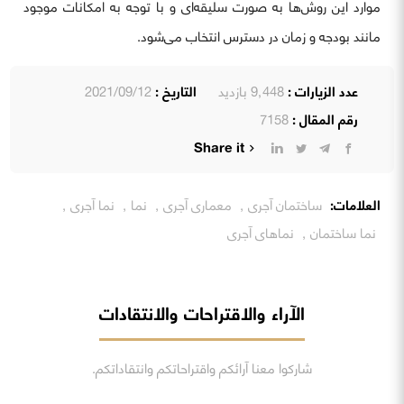
موارد این روش‌ها به صورت سلیقه‌ای و با توجه به امکانات موجود
مانند بودجه و زمان در دسترس انتخاب می‌شود.
عدد الزيارات :
9٬448 بازدید
التاريخ :
2021/09/12
رقم المقال :
7158
Share it
العلامات:
ساختمان آجری
,
معماری آجری
,
نما
,
نما آجری
,
نما ساختمان
,
نماهای آجری
الآراء والاقتراحات والانتقادات
شاركوا معنا آرائكم واقتراحاتكم وانتقاداتكم.