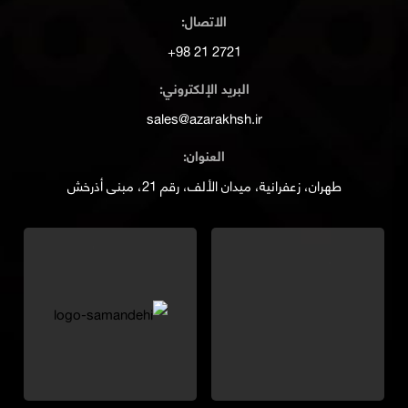
الاتصال:
2721 21 98+
البريد الإلكتروني:
sales@azarakhsh.ir
العنوان:
طهران، زعفرانية، ميدان الألف، رقم 21، مبنى أذرخش