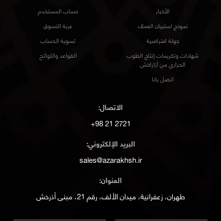
الأخبار
حساب المستخدم
نموذج استبيان العملاء
عربة التسوق
جولة افتراضية
تسوية الحساب
شهادات وتكريمات إنتاج الطوب
القواعد واللوائح
الحراري من أزاراخش
اتصل بانا
الاتصال:
2721 21 98+
البريد الإلكتروني:
sales@azarakhsh.ir
العنوان:
طهران، زعفرانية، ميدان الألف، رقم 21، مبنى أذرخش