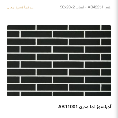
رقم. AB42251 - ابعاد. 90x20x2
آجر نما نسوز مدرن
آجرنسوز نما مدرن AB11001