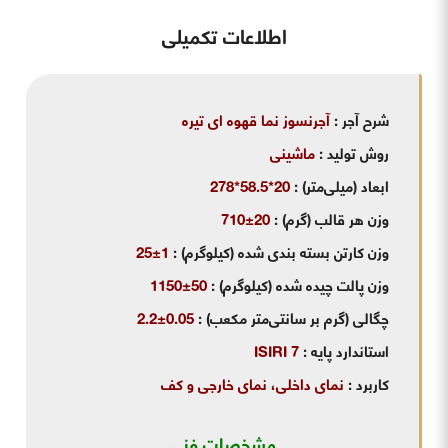
اطلاعات تکمیلی
شرح آجر
:
آجرنسوز نما قهوه ای تیره
روش تولید
:
ماشینی
ابعاد (میلی‌متر)
:
20*58.5*278
وزن هر قالب (گرم)
:
20±710
وزن کارتن بسته بندی شده (کیلوگرم)
:
1±25
وزن پالت چیده شده (کیلوگرم)
:
50±1150
چگالی (گرم بر سانتی‌متر مکعب)
:
0.05±2.2
استاندارد پایه
:
ISIRI 7
کاربرد
:
نمای داخلی، نمای خارجی و کف
مشخصات فنی