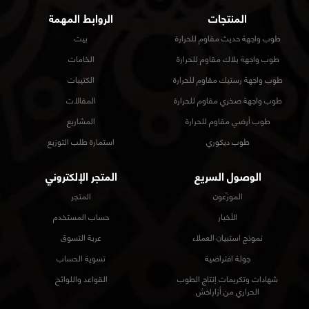
المنتجات
الروابط المهمة
طوب واجهة حديث مقاوم للحرارة
بيت
طوب واجهة بلاك مقاوم للحرارة
الخامات
طوب واجهة رستيك مقاوم للحرارة
الكتيبات
طوب واجهة صخري مقاوم للحرارة
المقالات
طوب أرضي مقاوم للحرارة
المشاريع
طوب ديكوري
استمارة طلب التوزيع
الوصول السريع
المتجر الإلكتروني
الموزّعون
المتجر
الأخبار
حساب المستخدم
نموذج استبيان العملاء
عربة التسوق
جولة افتراضية
تسوية الحساب
شهادات وتكريمات إنتاج الطوب
القواعد واللوائح
الحراري من أزاراخش