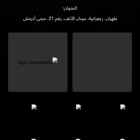
العنوان:
طهران، زعفرانية، ميدان الألف، رقم 21، مبنى أذرخش