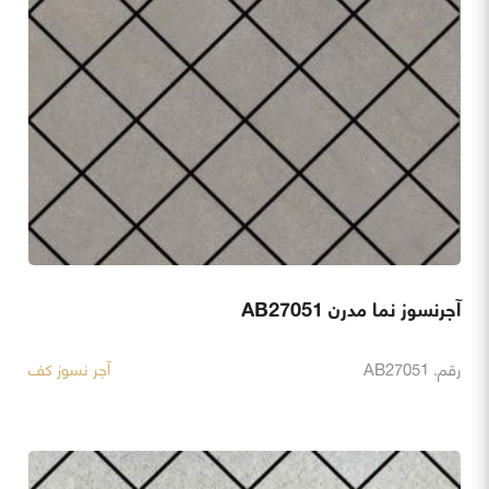
آجرنسوز نما مدرن AB27051
رقم. AB27051
آجر نسوز کف