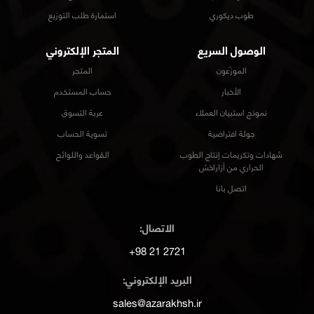
طوب ديكوري
استمارة طلب التوزيع
الوصول السريع
المتجر الإلكتروني
الموزّعون
المتجر
الأخبار
حساب المستخدم
نموذج استبيان العملاء
عربة التسوق
جولة افتراضية
تسوية الحساب
شهادات وتكريمات إنتاج الطوب
القواعد واللوائح
الحراري من أزاراخش
اتصل بانا
الاتصال:
2721 21 98+
البريد الإلكتروني:
sales@azarakhsh.ir