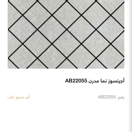
آجرنسوز نما مدرن AB22055
رقم. AB22055
آجر نسوز کف