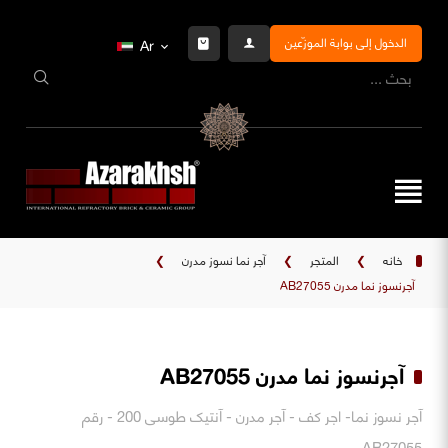
الدخول إلى بوابة الموزّعين
Ar
خانه
❯
المتجر
❯
آجر نما نسوز مدرن
❯
آجرنسوز نما مدرن AB27055
آجرنسوز نما مدرن AB27055
آجر نسوز نما- اجر کف - آجر مدرن - آنتیک طوسی 200 - رقم
AB27055