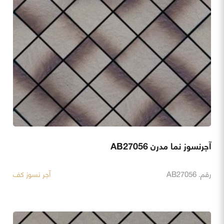
آجرنسوز نما مدرن AB27056
رقم. AB27056
آجر نسوز کف