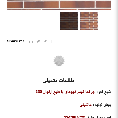
Share it
اطلاعات تکمیلی
شرح آجر
:
آجر نما قرمز قهوه‌ای با طرح ارغوان 330
روش تولید
:
ماشینی
ابعاد (میلی‌متر) :
20*68.5*324