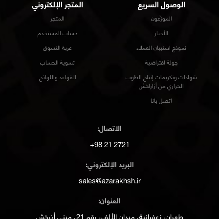
الوصول السريع
المتجر الإلكتروني
الموزّعون
المتجر
الأخبار
حساب المستخدم
نموذج استبيان العملاء
عربة التسوق
جولة افتراضية
تسوية الحساب
شهادات وتكريمات إنتاج الطوب
القواعد واللوائح
الحراري من أزاراخش
اتصل بانا
الاتصال:
2721 21 98+
البريد الإلكتروني:
sales@azarakhsh.ir
العنوان:
طهران، زعفرانية، ميدان الألف، رقم 21، مبنى أذرخش