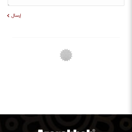
إرسال