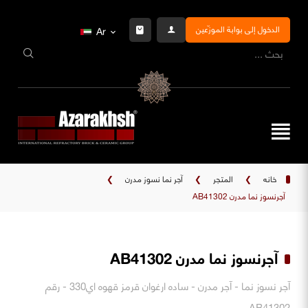
الدخول إلى بوابة الموزّعين
Ar
خانه
❯
المتجر
❯
آجر نما نسوز مدرن
❯
آجرنسوز نما مدرن AB41302
آجرنسوز نما مدرن AB41302
آجر نسوز نما - آجر مدرن - ساده ارغوان قرمز قهوه اي330 - رقم
AB41302