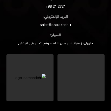
2721 21 98+
البريد الإلكتروني:
sales@azarakhsh.ir
العنوان:
طهران، زعفرانية، ميدان الألف، رقم 21، مبنى أذرخش