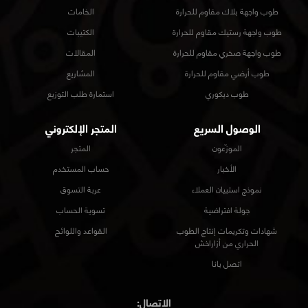
طوب واجهة بلاك مقاوم للحرارة
الخامات
طوب واجهة رستيك مقاوم للحرارة
الكتيبات
طوب واجهة صخري مقاوم للحرارة
المقالات
طوب أرضي مقاوم للحرارة
المشاريع
طوب ديكوري
استمارة طلب التوزيع
الوصول السريع
المتجر الإلكتروني
الموزّعون
المتجر
الأخبار
حساب المستخدم
نموذج استبيان العملاء
عربة التسوق
جولة افتراضية
تسوية الحساب
شهادات وتكريمات إنتاج الطوب
القواعد واللوائح
الحراري من أزاراخش
اتصل بانا
الاتصال: