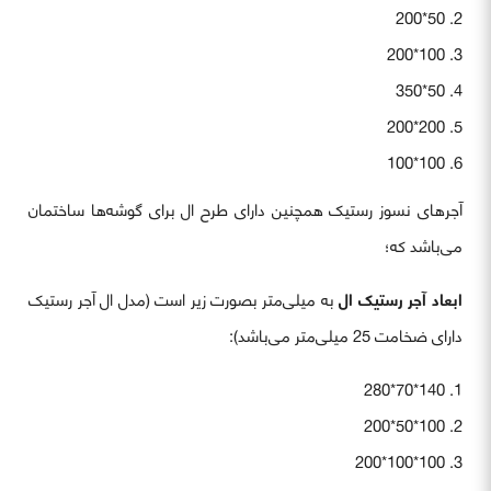
50*200
100*200
50*350
200*200
100*100
آجرهای نسوز رستیک همچنین دارای طرح ال برای گوشه‌ها ساختمان
می‌باشد که؛
ابعاد آجر رستیک ال‌
به میلی‌متر بصورت زیر است (مدل ال آجر رستیک
دارای ضخامت 25 میلی‌متر می‌باشد):
140*70*280
100*50*200
100*100*200