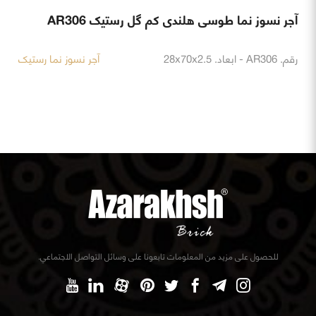
آجر نسوز نما طوسی هلندی کم گل رستیک AR306
رقم. AR306 - ابعاد. 28x70x2.5
آجر نسوز نما رستیک
للحصول على مزيد من المعلومات تابعونا على وسائل التواصل الاجتماعي.