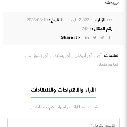
می‌بخشد.
عدد الزيارات :
2٬323 بازدید
التاريخ :
2023/08/10
رقم المقال :
7420
Share it
العلامات:
آجر
,
آجر آذرخش
,
آجر رستیک
,
آجر نسوز نما
,
نما ساختمان
الآراء والاقتراحات والانتقادات
شاركوا معنا آرائكم واقتراحاتكم وانتقاداتكم.