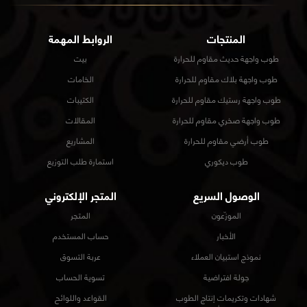
المنتجات
الروابط المهمة
طوب واجهة حديث مقاوم للحرارة
بيت
طوب واجهة بلاك مقاوم للحرارة
الخامات
طوب واجهة رستيك مقاوم للحرارة
الكتيبات
طوب واجهة صخري مقاوم للحرارة
المقالات
طوب أرضي مقاوم للحرارة
المشاريع
طوب ديكوري
استمارة طلب التوزيع
الوصول السريع
المتجر الإلكتروني
الموزّعون
المتجر
الأخبار
حساب المستخدم
نموذج استبيان العملاء
عربة التسوق
جولة افتراضية
تسوية الحساب
شهادات وتكريمات إنتاج الطوب
القواعد واللوائح