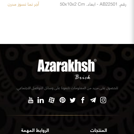
الوصول السريع
المتجر الإلكتروني
الموزّعون
المتجر
الأخبار
حساب المستخدم
نموذج استبيان العملاء
عربة التسوق
جولة افتراضية
تسوية الحساب
شهادات وتكريمات إنتاج الطوب
القواعد واللوائح
الحراري من أزاراخش
اتصل بانا
الاتصال:
2721 21 98+
البريد الإلكتروني:
sales@azarakhsh.ir
العنوان: