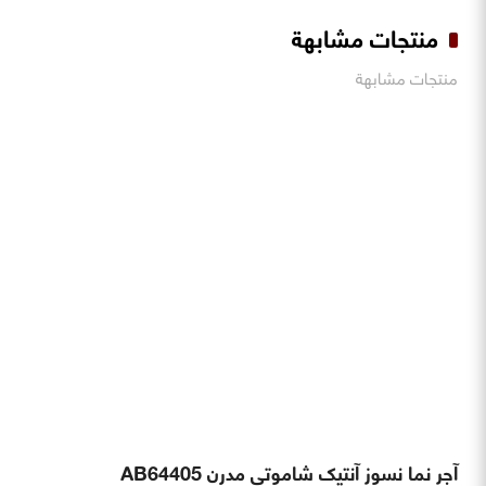
منتجات مشابهة
منتجات مشابهة
آجر نما نسوز آنتیک شاموتی مدرن AB64405
رقم. AB64405 - ابعاد. 40x6x2
آجر نما نسوز مدرن
آجرنما آنتیک سفید متمایل به طوسی مدرن AB22405