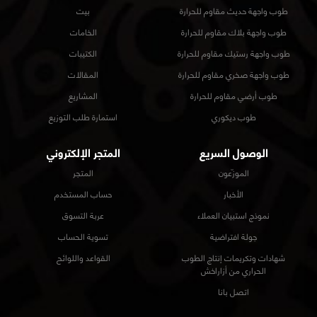
طهران، زعفرانية، ميدان الألف، رقم 21، مبنى أذرخش